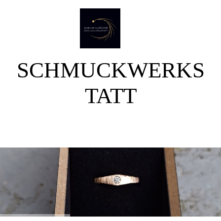
SCHMUCKWERKS
TATT
SABINE WAßMER